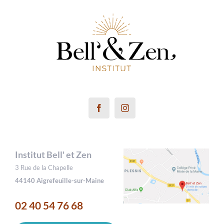
Institut Bell' et Zen
3 Rue de la Chapelle
44140 Aigrefeuille-sur-Maine
02 40 54 76 68